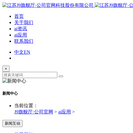
首页
关于我们
ai资讯
ai应用
联系我们
中文
EN
×
新闻中心
当前位置：
J9旗舰厅·公司官网
>
ai应用
>
新闻互动