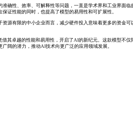
确性、效率、可解释性等问题，一直是学术界和工业界面临的挑战
 A在保证性能的同时，也提高了模型的易用性和可扩展性。
于资源有限的中小企业而言，减少硬件投入意味着更多的资金可以用
 A，凭借其卓越的性能和易用性，开启了AI的新纪元。这款模型
出更广阔的潜力，推动AI技术向更广泛的应用领域发展。