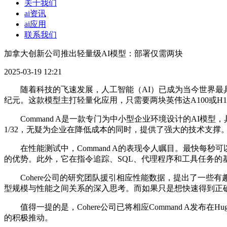
关于我们
ai资讯
ai应用
联系我们
加拿大创新公司推出轻量级AI模型：部署仅需两块
2025-03-19 12:21
随着科技的飞速发展，人工智能（AI）已成为当今世界最具颠覆性
纪元。这款模型主打轻量化应用，只需要两块英伟达A100或H1
Command A是一款专门为中小型企业环境设计的AI模型
1/32，无疑为企业在降低成本的同时，提供了强大的技术支撑
在性能测试中，Command A的表现令人瞩目。最快每秒可以输出
的优势。此外，它在指令追踪、SQL、代理程序和工具任务
Cohere公司的研究团队援引相应性能数据，提出了一些有
型规模与性能之间关系的深入思考。而如果只是想快速得到正确答
值得一提的是，Cohere公司已将相应Command A发布在
的积极推动。