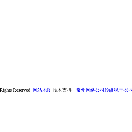
s Reserved.
网站地图
技术支持：
常州网络公司J9旗舰厅·