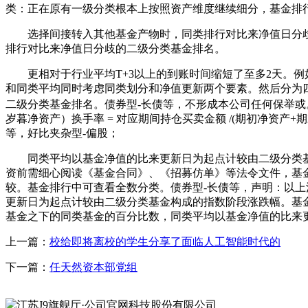
类：正在原有一级分类根本上按照资产维度继续细分，基金排
选择间接转入其他基金产物时，同类排行对比来净值日分歧的
排行对比来净值日分歧的二级分类基金排名。
更相对于行业平均T+3以上的到账时间缩短了至多2天。例如某股票
和同类平均同时考虑同类划分和净值更新两个要素。然后分为四等分
二级分类基金排名。债券型-长债等，不形成本公司任何保举或。基金
岁暮净资产）换手率 = 对应期间持仓买卖金额 /(期初净资
等，好比夹杂型-偏股；
同类平均以基金净值的比来更新日为起点计较由二级分类基
资前需细心阅读《基金合同》、《招募仿单》等法令文件，基
较。基金排行中可查看全数分类。债券型-长债等，声明：以
更新日为起点计较由二级分类基金构成的指数阶段涨跌幅。基
基金之下的同类基金的百分比数，同类平均以基金净值的比来更
上一篇：
校给即将离校的学生分享了面临人工智能时代的
下一篇：
任天然资本部党组