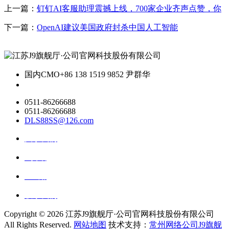
上一篇：
钉钉AI客服助理震撼上线，700家企业齐声点赞，你
下一篇：
OpenAI建议美国政府封杀中国人工智能
国内CMO
+86 138 1519 9852 尹群华
0511-86266688
0511-86266688
DLS88SS@126.com
关于我们
ai资讯
ai应用
联系我们
Copyright ©
2026 江苏J9旗舰厅·公司官网科技股份有限公司
All Rights Reserved.
网站地图
技术支持：
常州网络公司J9旗舰