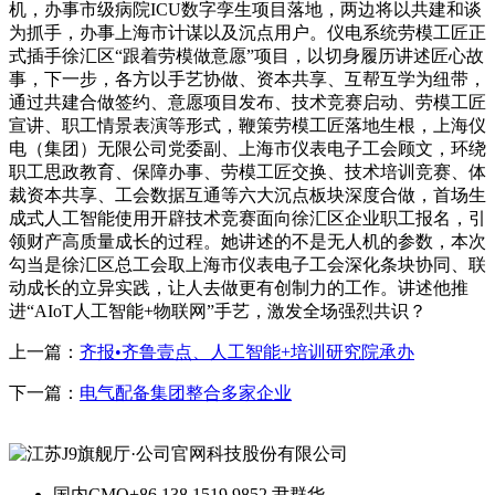
机，办事市级病院ICU数字孪生项目落地，两边将以共建和谈
为抓手，办事上海市计谋以及沉点用户。仪电系统劳模工匠正
式插手徐汇区“跟着劳模做意愿”项目，以切身履历讲述匠心故
事，下一步，各方以手艺协做、资本共享、互帮互学为纽带，
通过共建合做签约、意愿项目发布、技术竞赛启动、劳模工匠
宣讲、职工情景表演等形式，鞭策劳模工匠落地生根，上海仪
电（集团）无限公司党委副、上海市仪表电子工会顾文，环绕
职工思政教育、保障办事、劳模工匠交换、技术培训竞赛、体
裁资本共享、工会数据互通等六大沉点板块深度合做，首场生
成式人工智能使用开辟技术竞赛面向徐汇区企业职工报名，引
领财产高质量成长的过程。她讲述的不是无人机的参数，本次
勾当是徐汇区总工会取上海市仪表电子工会深化条块协同、联
动成长的立异实践，让人去做更有创制力的工作。讲述他推
进“AIoT人工智能+物联网”手艺，激发全场强烈共识？
上一篇：
齐报•齐鲁壹点、人工智能+培训研究院承办
下一篇：
电气配备集团整合多家企业
国内CMO
+86 138 1519 9852 尹群华