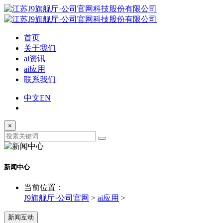
首页
关于我们
ai资讯
ai应用
联系我们
中文
EN
×
新闻中心
当前位置：
J9旗舰厅·公司官网
>
ai应用
>
新闻互动