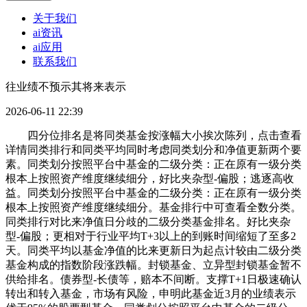
关于我们
ai资讯
ai应用
联系我们
往业绩不预示其将来表示
2026-06-11 22:39
四分位排名是将同类基金按涨幅大小挨次陈列，点击查看
详情同类排行和同类平均同时考虑同类划分和净值更新两个要
素。同类划分按照平台中基金的二级分类：正在原有一级分类
根本上按照资产维度继续细分，好比夹杂型-偏股；逃逐高收
益。同类划分按照平台中基金的二级分类：正在原有一级分类
根本上按照资产维度继续细分。基金排行中可查看全数分类。
同类排行对比来净值日分歧的二级分类基金排名。好比夹杂
型-偏股；更相对于行业平均T+3以上的到账时间缩短了至多2
天。同类平均以基金净值的比来更新日为起点计较由二级分类
基金构成的指数阶段涨跌幅。封锁基金、立异型封锁基金暂不
供给排名。债券型-长债等，赔本不间断。支撑T+1日极速确认
转出和转入基金，市场有风险，申明此基金近3月的业绩表示