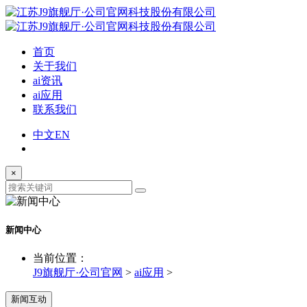
首页
关于我们
ai资讯
ai应用
联系我们
中文
EN
×
新闻中心
当前位置：
J9旗舰厅·公司官网
>
ai应用
>
新闻互动