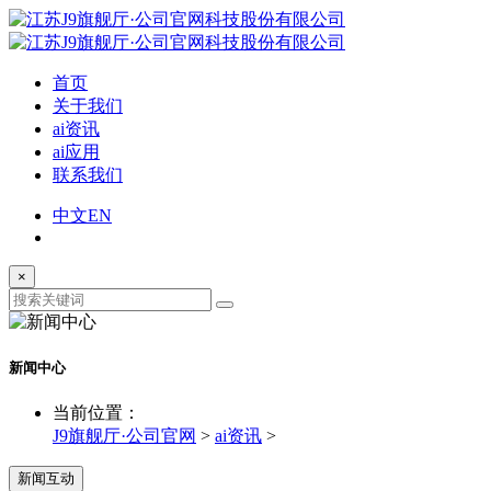
首页
关于我们
ai资讯
ai应用
联系我们
中文
EN
×
新闻中心
当前位置：
J9旗舰厅·公司官网
>
ai资讯
>
新闻互动