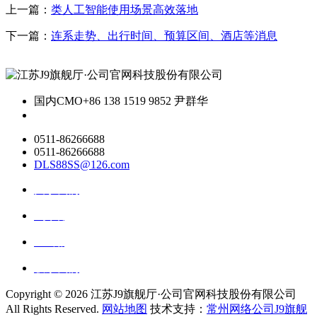
上一篇：
类人工智能使用场景高效落地
下一篇：
连系走势、出行时间、预算区间、酒店等消息
国内CMO
+86 138 1519 9852 尹群华
0511-86266688
0511-86266688
DLS88SS@126.com
关于我们
ai资讯
ai应用
联系我们
Copyright ©
2026 江苏J9旗舰厅·公司官网科技股份有限公司
All Rights Reserved.
网站地图
技术支持：
常州网络公司J9旗舰