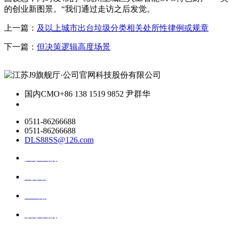
的创业新图景。“我们通过走访之后发觉。
上一篇：
及以上城市出台垃圾分类相关处所性律例或规章
下一篇：
但决策逻辑高度场景
国内CMO
+86 138 1519 9852 尹群华
0511-86266688
0511-86266688
DLS88SS@126.com
关于我们
ai资讯
ai应用
联系我们