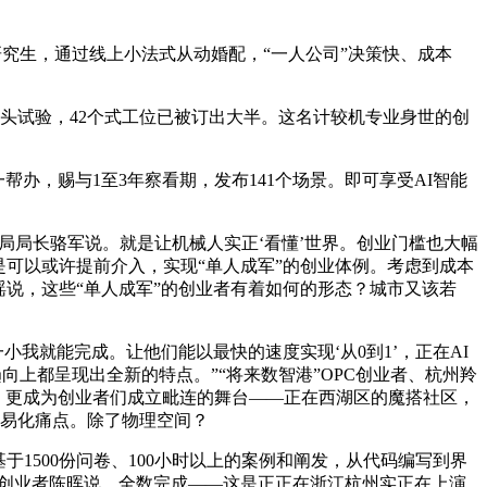
究生，通过线上小法式从动婚配，“一人公司”决策快、成本
头试验，42个式工位已被订出大半。这名计较机专业身世的创
办，赐与1至3年察看期，发布141个场景。即可享受AI智能
局局长骆军说。就是让机械人实正‘看懂’世界。创业门槛也大幅
是可以或许提前介入，实现“单人成军”的创业体例。考虑到成本
说，这些“单人成军”的创业者有着如何的形态？城市又该若
我就能完成。让他们能以最快的速度实现‘从0到1’，正在AI
向上都呈现出全新的特点。”“将来数智港”OPC创业者、杭州羚
说，更成为创业者们成立毗连的舞台——正在西湖区的魔搭社区，
贸易化痛点。除了物理空间？
1500份问卷、100小时以上的案例和阐发，从代码编写到界
PC创业者陈晖说。全数完成——这是正正在浙江杭州实正在上演