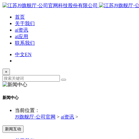
首页
关于我们
ai资讯
ai应用
联系我们
中文
EN
×
新闻中心
当前位置：
J9旗舰厅·公司官网
>
ai资讯
>
新闻互动