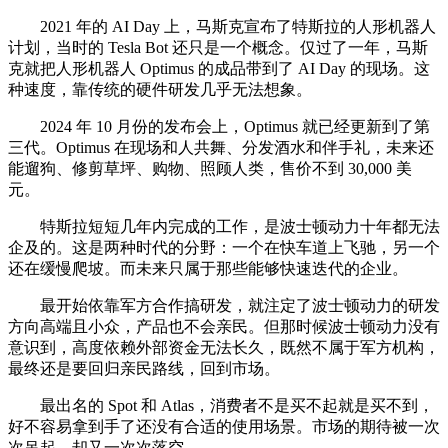
2021 年的 AI Day 上，马斯克宣布了特斯拉的人形机器人
计划，当时的 Tesla Bot 还只是一个概念。仅过了一年，马斯
克就把人形机器人 Optimus 的成品带到了 AI Day 的现场。这
种速度，靠传统的硬件研发几乎无法想象。
2024 年 10 月份的发布会上，Optimus 就已经更新到了第
三代。Optimus 在现场和人共舞、分发酒水和伴手礼，未来还
能遛狗、修剪草坪、购物、照顾人类，售价不到 30,000 美
元。
特斯拉短短几年内完成的工作，是波士顿动力十年都无法
企及的。这是两种时代的分野：一个在快车道上飞驰，另一个
还在缓慢爬坡。而未来只属于那些能够快速迭代的企业。
最开始依靠军方合作搞研发，就注定了波士顿动力的研发
方向高端且小众，产品也不会亲民。但那时候波士顿动力没有
意识到，高度依赖外部资金无法长久，既然不属于军方机构，
最终还是要回归亲民路线，回到市场。
最出名的 Spot 和 Atlas，消费者不是买不起就是买不到，
好不容易拿到手了还没有合适的使用场景。市场的期待被一次
次吊起，却又一次次落空。