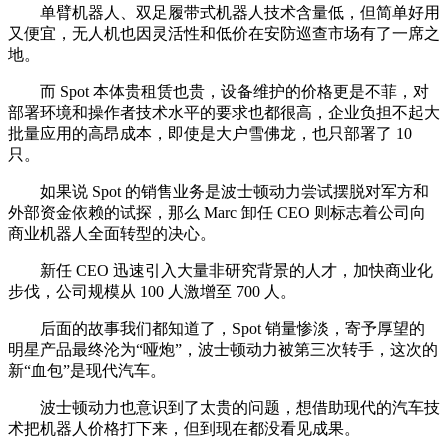
单臂机器人、双足履带式机器人技术含量低，但简单好用
又便宜，无人机也因灵活性和低价在安防巡查市场有了一席之
地。
而 Spot 本体贵租赁也贵，设备维护的价格更是不菲，对
部署环境和操作者技术水平的要求也都很高，企业负担不起大
批量应用的高昂成本，即使是大户雪佛龙，也只部署了 10
只。
如果说 Spot 的销售业务是波士顿动力尝试摆脱对军方和
外部资金依赖的试探，那么 Marc 卸任 CEO 则标志着公司向
商业机器人全面转型的决心。
新任 CEO 迅速引入大量非研究背景的人才，加快商业化
步伐，公司规模从 100 人激增至 700 人。
后面的故事我们都知道了，Spot 销量惨淡，寄予厚望的
明星产品最终沦为“哑炮”，波士顿动力被第三次转手，这次的
新“血包”是现代汽车。
波士顿动力也意识到了太贵的问题，想借助现代的汽车技
术把机器人价格打下来，但到现在都没看见成果。