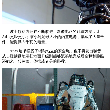
波士顿动力还在不断改进，新型电路的计算方案，让
Atlas更轻更小；缩小到足球大小的内置电源，集成了大量部
件，能提供 5 千瓦的电量。
Atlas 逐渐摆脱了辅助站立的安全绳，也不再发出噪音，
从步履蹒跚地清扫地面升级到能够流畅地完成后空翻和跑酷，
还能来一段芭蕾、体操或者是俯卧撑。