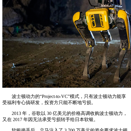
波士顿动力的“Project-to-VC”模式，只有波士顿动力能享
受福利专心搞研发，投资方只能不断地亏损。
2013 年，谷歌以 30 亿美元的价格高调收购波士顿动力，
又在 2017 年因无法承受亏损转手给日本软银。
软银接手后，立马注入了 3,700 万美元的资金要求波士顿