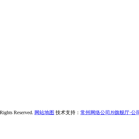
s Reserved.
网站地图
技术支持：
常州网络公司J9旗舰厅·