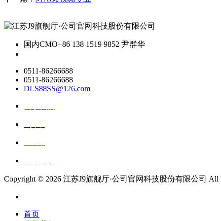
国内CMO
+86 138 1519 9852 尹群华
0511-86266688
0511-86266688
DLS88SS@126.com
关于我们
ai资讯
ai应用
联系我们
Copyright ©
2026 江苏J9旗舰厅·公司官网科技股份有限公司 All Right
首页