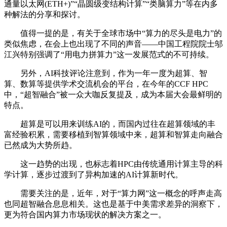
通量以太网(ETH+)”“晶圆级变结构计算”“类脑算力”等在内多
种解法的分享和探讨。
值得一提的是，有关于全球市场中“算力的尽头是电力”的
类似焦虑，在会上也出现了不同的声音——中国工程院院士邬
江兴特别强调了“用电力拼算力”这一发展范式的不可持续。
另外，AI科技评论注意到，作为一年一度为超算、智
算、数算等提供学术交流机会的平台，在今年的CCF HPC
中，“超智融合”被一众大咖反复提及，成为本届大会最鲜明的
特点。
超算是可以用来训练AI的，而国内过往在超算领域的丰
富经验积累，需要移植到智算领域中来，超算和智算走向融合
已然成为大势所趋。
这一趋势的出现，也标志着HPC由传统通用计算主导的科
学计算，逐步过渡到了异构加速的AI计算新时代。
需要关注的是，近年，对于“算力网”这一概念的呼声走高
也同超智融合息息相关。这也是基于中美需求差异的洞察下，
更为符合国内算力市场现状的解决方案之一。