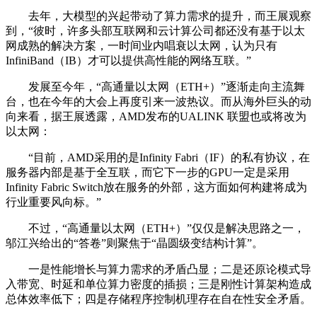
去年，大模型的兴起带动了算力需求的提升，而王展观察
到，“彼时，许多头部互联网和云计算公司都还没有基于以太
网成熟的解决方案，一时间业内唱衰以太网，认为只有
InfiniBand（IB）才可以提供高性能的网络互联。”
发展至今年，“高通量以太网（ETH+）”逐渐走向主流舞
台，也在今年的大会上再度引来一波热议。而从海外巨头的动
向来看，据王展透露，AMD发布的UALINK 联盟也或将改为
以太网：
“目前，AMD采用的是Infinity Fabri（IF）的私有协议，在
服务器内部是基于全互联，而它下一步的GPU一定是采用
Infinity Fabric Switch放在服务的外部，这方面如何构建将成为
行业重要风向标。”
不过，“高通量以太网（ETH+）”仅仅是解决思路之一，
邬江兴给出的“答卷”则聚焦于“晶圆级变结构计算”。
一是性能增长与算力需求的矛盾凸显；二是还原论模式导
入带宽、时延和单位算力密度的插损；三是刚性计算架构造成
总体效率低下；四是存储程序控制机理存在自在性安全矛盾。