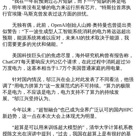
“我在一年前预测过芯片短缺，而下一个短缺的将是电
力，明年将没有足够的电力来运行所有芯片。”特斯拉首席执
行官埃隆·马斯克曾发表过这方面的担忧。
无独有偶，此前，OpenAI创始人山姆·奥特曼也曾提出类
似警告：“下一波生成型人工智能系统消耗的电力将远远超出
预期，能源系统将难以应对，未来AI的技术取决于能源，我
们需要更多的光伏和储能。”
美国科技巨头们的焦虑尽显，海外研究机构曾有报告称，
ChatGPT每天要响应大约2亿个请求，在此过程中消耗超过50
万度电力，这基本相当于1.7万个美国普通家庭的用电量。
针对国内情况，邬江兴在会上对此发表了不同看法，他强
调了“用电力拼算力”这一发展范式的不可持续。“算力的极限
不是电力，不应该是电力，电力支持不了算力的持续发
展。”邬江兴坚持认为。
今年以来，“超智融合”也已成为业界广泛认可的国内HPC
新趋势，这一点在本次大会上体现尤为明显。
“超算是可以用来训练超大模型的”，清华大学计算机系教
授陈文光在演讲中提到，“过去，我国在超算上是有很好的基