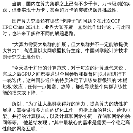
当前，国内在算力集群之上已有不少千卡、万卡级别的实
践，但要实现十万卡，甚至超万卡的突破仍颇具挑战性。
国产算力究竟还有哪些“卡脖子”的问题？在此次CCF
HPC China 2024上，业界大咖齐聚一堂对此作出讨论，与此同
时，也带来了多种不同的解题思路。
“大算力需要大集群的扩展，但大集群并不一定能够提供
大算力”，高通量以太网联盟执行主席、中国科学院计算技术
副研究院王展分析。
“今天基于并行的计算范式，对于每次的计算迭代来说，
完成之后GPU之间都要通过全局参数和提督同步才能进行下
一轮迭代，这种同步通信的特质决定了训练集群很强的‘木桶
短板’效应，任何一点拥塞、故障，都会导致整个集群训练性
能的损失或下降。”
所以，“为了让大集群获得好的算力，提高算力的线性扩
展度，需要做很多方面的优化工作，包括上面的算法、通讯框
架、并行的计算模式，以及计算和网络协同，存储和网络的协
同等等。”他总结发现，“其中最核心的需求是需要一个稳定高
性能的网络互联。”