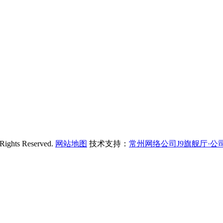
s Reserved.
网站地图
技术支持：
常州网络公司J9旗舰厅·