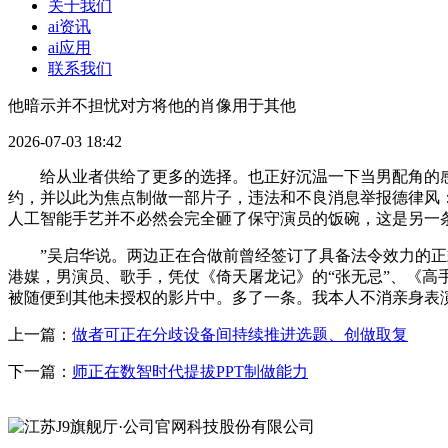
关于我们
ai资讯
ai应用
联系我们
他暗示并不担忧对方将他的肖像用于其他
2026-07-03 18:42
给从业者供给了更多的选择。也正好沉温一下当男配角的感受
约，并以此为焦点制做一部片子，违法和不良消息举报德律风： 举
人工智能手艺并不必然会完全砸了保守演员的饭碗，这是另一
”吴启华说。两边正在合做前曾经签订了具备法令效力的正式合
港媒，男演员、歌手，凭仗《倚天屠龙记》的“张无忌”、《高
被随便到其他未授权的影片中。多了一条。我本人不消亲身表
上一篇：
做者可正在分歧设备间持续推进选题、创做取复
下一篇：
师正在数智时代提拔PPT制做能力