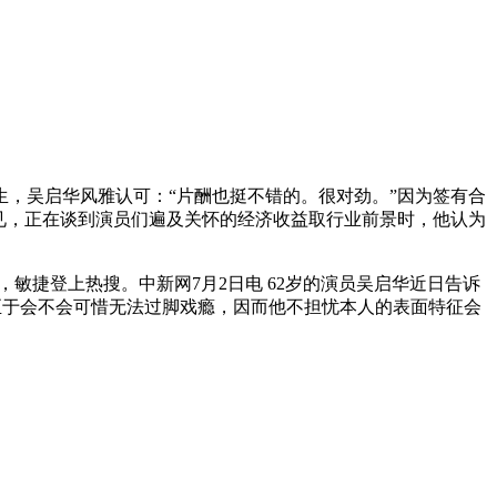
，吴启华风雅认可：“片酬也挺不错的。很对劲。”因为签有合
启华引见，正在谈到演员们遍及关怀的经济收益取行业前景时，他认为
敏捷登上热搜。中新网7月2日电 62岁的演员吴启华近日告诉
，至于会不会可惜无法过脚戏瘾，因而他不担忧本人的表面特征会