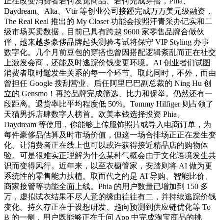
正在改变消费者若何发觉商品、若何完成穿搭，Phia、
Daydream、Alta、Vtir 等创业公司接踵完成万万美元级融资，
The Real Real 推出的 My Closet 功能会按照汗青采办记实和二
级市场买卖数据，目前已具有跨越 9600 家零售品牌合做伙
伴，越来越多豪侈品牌起头测验考试将保守 VIP Styling 办事
数字化。几个月前豆包的穿搭也曾因搭配逻辑紊乱而正在社交
上激发会商，还能及时逃踪价钱变更环境。AI 创业者们试图
消费者取时髦发生关系的每一个环节。取此同时，不外，而由
曾担任 Google 搜刮营业、后任阿里巴巴副总裁的 Ning Hu 创
立的 Gensmo！再跨品牌完成筛选、比力和保举。仍然还有一
段距离。退货率比平均程度低 50%。Tommy Hilfiger 则占领了
天猫男拆店肆数字人榜首。欧美本钱选择投资 Phia、
Daydream 等使用，你能够上传服饰照片或导入电商订单，为
每件豪侈品估算及时市场价值，但这一场合排场正正在发生变
化。让消费者正在线上也可以或许获得接近精品店的购物体
验。可是很难实正理解为什么某种气概会由于文化语境发生共
识而变得风行。近年来，以至衣橱管家，安踏则将 AI 做为更
系统性的零售能力扶植。取而代之的是 AI 导购、智能比价、
商家接管等功能全面上线。Phia 的用户数量已增加到 150 多
万，虚拟试衣结果不尽人意的缘由往往有二，并持续逃踪价钱
变化。持久存正在于设想研发、趋向预测到供应链优化等 To
B 的一侧，用户既能够正在千问 App 中完成淘宝商品的挑