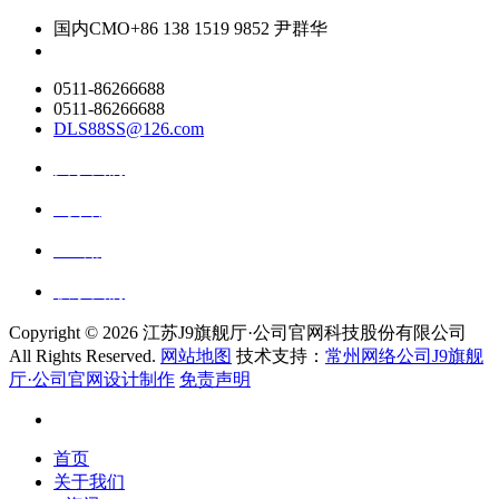
国内CMO
+86 138 1519 9852 尹群华
0511-86266688
0511-86266688
DLS88SS@126.com
关于我们
ai资讯
ai应用
联系我们
Copyright ©
2026 江苏J9旗舰厅·公司官网科技股份有限公司
All Rights Reserved.
网站地图
技术支持：
常州网络公司J9旗舰
厅·公司官网设计制作
免责声明
首页
关于我们