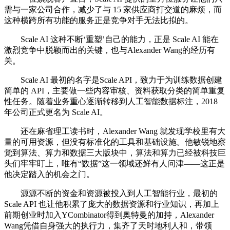
需与一家公司合作，减少了与 15 家供应商打交道的麻烦，而
这种横跨所有功能的服务正是竞争对手无法比拟的。
Scale AI 这种不断‘重塑’自己的能力，正是 Scale AI 能在
激烈竞争中脱颖而出的关键，也与Alexander Wang的经历有
关。
Scale AI 最初的名字是Scale API，致力于为训练数据创建
简单的 API，主要做一些内容审核、资料获取分类的简单重复
性任务。随着业务重心逐渐转移到人工智能数据标注，2018
年公司正式更名为 Scale AI。
还在麻省理工读书时，Alexander Wang 就发现学校里有大
量的可用资源，但没有标准化的工具和基础设施。他敏锐地察
觉到算法、算力和数据三大版块中，算法和算力已经被科技巨
头们牢牢盯上，唯有“数据”这一领域还鲜有人问津——这正是
他决定踏入的机会之门。
源源不断的资金和资源被投入到人工智能行业，最初的
Scale API 也让他积累了庞大的数据资源和行业知识，再加上
前期创业时加入YCombinator得到奥特曼的加持，Alexander
Wang凭借自身强大的执行力，集齐了天时地利人和，带领