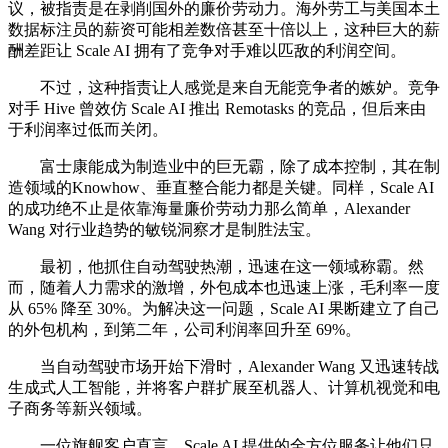
议，被指责是在剥削国外的廉价劳动力。海外劳工与美国本土
数据标注员的薪资可能相差数倍甚至十倍以上，这种巨大的薪
酬差距让 Scale AI 拥有了竞争对手难以匹敌的利润空间。
不过，这种指责让人感觉是来自无能竞争者的嫉妒。竞争
对手 Hive 曾效仿 Scale AI 推出 Remotasks 的竞品，但后来由
于利润率过低而关闭。
富士康能成为制造业中的巨无霸，除了成本控制，其在制
造领域的Knowhow、垂直整合能力都是关键。同样，Scale AI
的成功绝不止是依靠海量廉价劳动力那么简单，Alexander
Wang 对行业趋势的敏锐洞察才是制胜法宝。
最初，他抓住自动驾驶热潮，迅速在这一领域称霸。然
而，随着人力需求的激增，外包成本也迅速上涨，毛利率一度
从 65% 降至 30%。为解决这一问题，Scale AI 果断建立了自己
的外包机构，到第二年，公司利润率回升至 69%。
当自动驾驶市场开始下滑时，Alexander Wang 又迅速转战
生成式人工智能，并将客户群扩展至机器人、计算机视觉和电
子商务等新兴领域。
一位旗舰客户直言，Scale AI 提供的全方位服务让他们只