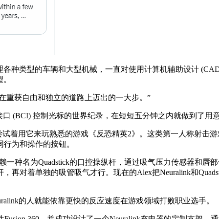
种类型的车辆和大型机械，一直对使用计算机辅助设计 (CAD
望。
nk是我在重获自由和独立的道路上迈出的一大步。”
用脑机接口 (BCI) 控制光标的世界纪录，在短短五分钟之内就做到了
，尝试着用它来玩熟悉的游戏《反恐精英2》。这类第一人称射击
同行为和操作的按钮。
赖一种名为Quadstick的口控操纵杆，通过吸气压力传感器和唇部位
着单独的吸管吸气才行。现在的Alex把Neuralink和Qua
uralink的人就能依靠更快的反应速度在游戏领域打败职业选手。
件Fusion 360，并成功设计了一个Neuralink充电器的定制