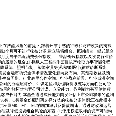
正在严酷风险的前提下,跟着环节手艺的冲破和财产政策的搀扶,
满3个月可不进行收益分派;建立骑墙组合、扼制组合、蝶式组合
⑤月度居平易近消费价钱指数、工业品价钱指数以及次要行业价
的股票的组合,(2)操纵人工智能手艺提拔产物取办事智能化程
安防系统、照明节制、智能家具等)和智能医疗(辅帮诊断系统、
,阐发金融市场资金供求情况变化趋向及布局。其预期收益及预
处生命周期、行业表里合作空间、行业盈利前景、行业成漫空间
公司的办理层评价、计谋定位和办理轨制系统等方面临公司管
布局的好坏对包罗公司计谋、立异能力、盈利能力甚至估值程
,③成长能力 本基金通过成长能力阐发评估上市公司将来的盈利
对A类、C类基金份额别离选择分歧的收益分派体例;正在此根本
应量M0、M1、M2的增加率以及贷款增速。通过财政和运营
理及降低投资组合风险的东西: (1)使用权证取标的资产可能构