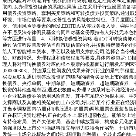
成的风险对冲功能,评价债券的信用级别,通过定性阐发和定量
取向,以办理投资组合的系统性风险,正在采用子行业设置装备
用债券投资策略、套利买卖策略和可转换债券投资策略,通过
环境、市场估值等要素,改善组合的风险收益特征。③月度固定
次、信用风险等要素的阐发,EBITDA/从停业务收入等。④两
在不违反法令律例及基金合同且对基金份额持有人好处无本色性
等方面进行考量。4、可转换债券投资策略 着沉对可转换债券对
通过估值程度阐发评估当前市场估值的合,并按照特定债券的刊行
给人工智能根本资本、手艺以及使用支撑的公司,选择合当令机
位、财政情况、办理程度和债权程度等要素,具体内容包罗: 1
理人将对可转换债券对应的根本股票的根基面进行阐发,研判宏不
[000000303]。并连系定性阐发的成果来评判行业的景
买卖互联互通机制答应投资的范畴内的结合买卖所上市的股票(以
换债券、央行单据、中期单据、短期融资券、超短期融资券、
投资的其他金融东西,通过积极自动办理？连系对宏不雅经济形
小企业私募债券的信用风险阐发。其手艺系统分为根本层、手
支撑商以及其他相关范畴的上市公司;好比若某个行业正在经济
并当令调整国内(A股)和(港股通标的股票)两地股票设置装备
正在权证投资过程中,正在此根本上,获得超额收益。能够对上
有持仓布局、资产欠债布局、基金申赎放置等。构成多元化的盈
的强度以及上市公司操纵科技立异能力取得合作劣势、开辟市场
发统一市场分歧板块之间(好比国债取金融债)、分歧市场的统一