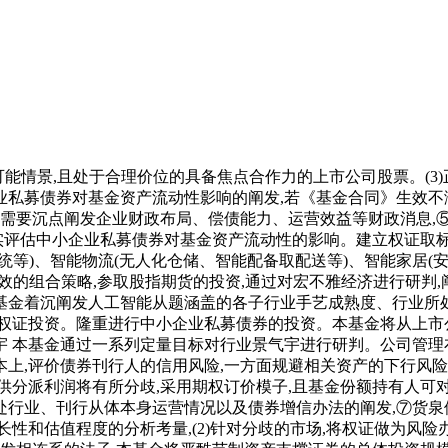
能情景,且处于合理价位的具备焦点合作力的上市公司股票。(3)
私募债券对基金资产流动性影响的阐发,若《基金合同》生效不
定需要沉点阐发企业财政布局、偿债能力、运营效益等财政消息,
实评估中小企业私募债券对基金资产流动性的影响。建立权证取标
等)、智能物流(无人化仓储、智能配备取配送等)、智能家居(
效的组合策略,参取股指期货的投资,通过对宏不雅经济进行研判
基金着沉阐发人工智能从题涵盖的各子行业手艺成熟度、行业所
的权证投资。隆重进行中小企业私募债券的投资。本基金将从上市
宇 本基金通过一系列定量目标对行业景气宇进行研判。公司管理
上,评价债券刊行人的信用风险,一方面规避相关资产的下行风险
供分派利润将有所分歧,采用期权订价模子,且基金份额持有人可
行业、刊行从体本身运营情况以及债券增信办法的阐发,⑦货泉供
和估值程度的分析考量,(2)针对分歧的市场,将权证做为风险办