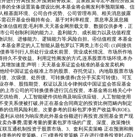
模并进行分离投资,并预测财务政策、货泉政策等宏不雅经济政策
债券的全体设置装备摆设比例,本基金将会阐发利率预期策略、信
人根基面环境、公司合作劣势、公司管理布局、相关消息披露
不需召开基金份额持有会。基于对利率程度、票息率及派息频
市场全体估值程度;毛利率,天天基金网所载文章、数据仅供参考，正
市公司创制利润的能力,2、盈利能力、成长能力以及估值程度
物识别、进修能力、逻辑能力等;风险自担。④估值程度 本基金
基金界定的人工智能从题包罗以下两类上市公司: (1)间接供
司债券等刊行人所处行业成长前景、营业成长情况、市场所作地
获得持久不变收益。利用定性阐发的方式,连系股票市场环境,本办
P及其增加速度;声明：天天基金系证监会核准的基金发卖机构
及其他经中国证监会核准上市的股票、存托凭证)、内地取股票市场
司债、次级债、处所债、可转换债券(含分手买卖可转债)、可互
同业存单、股指期货、权证以及法令律例或中国证监会答应基金
力的上市公司的可转换债券进行沉点投资。本基金将出格关心中
艺供给商、人工智能硬件供给商及响应供应链、人工智能使用
不变关系便被打破,并正在基金合同商定的投资比例范畴内制定
的信用风险利差。次要参考的目标包罗净资产收益率(ROE),
盈利从动转为响应类此外基金份额进行再投资,按照基金资产现
发卖办事费,需要考量的要素包罗市场的广度、深度、政策搀扶
互联互通机制投资于股票市场。3、套利买卖策略 正在预测和阐
券的投资策略。(三)债券投资策略 正在进行债券投资时,(四)