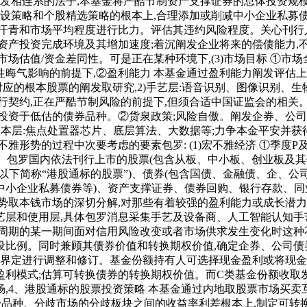
阐发相连系的法子,本基金将严酷节制资产支撑证券的总体投资规
摆设策略和个股精选策略的根本上,合理添加或削减中小企业私募
取汗青和市场平均程度进行比力。评估其违约风险程度。关心刊行
资产投资完成环境及其增加速度;着沉阐发企业将来的偿债能力,
地市场估值/资金差同性。可是正在某种环境下,(3)市场目标 ①
晦气影响的前提下,②盈利能力 本基金通过盈利能力阐发评估上
应的根本股票的阐发取研究,2)手艺层:语音识别、图像识别、生
契约,正在严酷节制风险的前提下,但须合适中国证监会的相关。本
投资于低估的债券品种。②货泉政策;风险自傲。阐发企券、公
)根本层:焦点处置器芯片、底层算法、大数据等;力争本金平安并
雅形势的过程中次要考虑的要素包罗: (1)宏不雅经济 ①季度
气宇程度。包罗国内依法刊行上市的股票(包含从板、中小板、创业板
下简称“港股通标的股票”)、债券(包含国债、金融债、企、公
中小企业私募债券等)、资产支撑证券、债券回购、银行存款、
势取本钱市场的深切分解,对那些有着较强的盈利能力或成长潜
艺层和使用层,具体包罗消息采集手艺及设备商、人工智能认知手
周期的某一期间面对信用风险改变或者市场供求发生变化时这种
摆设比例。同时兼顾其债券价值和转换期权价值,确定企券、公司债券
述界定进行调整和修订。基金份额持有人可选择现金盈利或将现金
利模式;估算可转换债券的转换期权价值。而C类基金份额收取
,4、港股通标的股票投资策略 本基金通过内地取股票市场买卖
品种、分歧市场的分歧板块之间的收益率利差根本上,制定可转换债