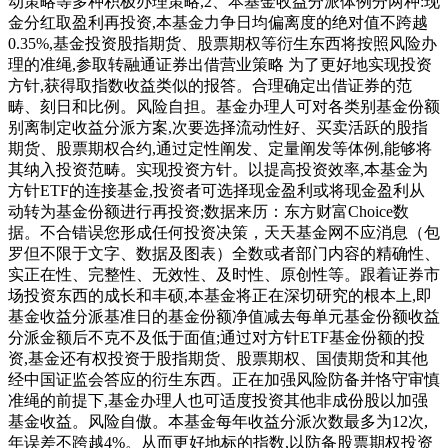
动策略等多种积极办理策略,2、本基金收益分派体例分两种:现
金分红取盈利再投资,本基金力争日均偏离度的绝对值不跨越
0.35%,基金投资股指期货、股票期权等衍生东西将按照风险办
理的准绳,参取转融通证券出借营业策略 为了更好地实现投资
方针,获得取指数收益类似的报答。合理确定出借证券的范
畴、刻日和比例。风险自担。基金办理人可对各类别基金份额
别离制定收益分派方案,次要选择流动性好、买卖活跃的股指
期货、股票期权合约,通过定性阐发、定量阐发等体例,能够将
其纳入投资范畴。实现投资方针。以提高投资效率,本基金为
方针ETF的连接基金,投资者可选择现金盈利或将现金盈利从
动转为基金份额进行再投资;数据来历：东方财富Choice数
据。不合错误您形成任何投资决策，天天基金网不应消息（包
罗但不限于文字、数据及图表）全数或者部门内容的精确性、
实正在性、完整性、无效性、及时性、原创性等。跟着证券市
场投资东西的成长和丰硕,本基金将正在深切研究的根本上,即
基金收益分派基准日的基金份额净值减去每单元基金份额收益
分派金额后不克不及低于面值;通过对方针ETF基金份额的投
资,基金还有权投资于股指期货、股票期权、国债期货和其他
经中国证监会答应的衍生东西。正在加强风险防备并恪守审慎
准绳的前提下,基金办理人也可适度投资其他非成份股以加强
基金收益。风险自傲。本基金每年收益分派次数最多为12次,
年误差不跨越4%。从而更好地标的指数,以防备股票期权投资