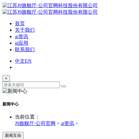
首页
关于我们
ai资讯
ai应用
联系我们
中文
EN
×
新闻中心
当前位置：
J9旗舰厅·公司官网
>
ai资讯
>
新闻互动