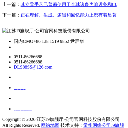
上一篇：
其立异手艺已普遍使用于全球诸多声响设备和电
下一篇：
正在理解、生成、逻辑和回忆能力上都有着显著
国内CMO
+86 138 1519 9852 尹群华
0511-86266688
0511-86266688
DLS88SS@126.com
关于我们
ai资讯
ai应用
联系我们
Copyright ©
2026 江苏J9旗舰厅·公司官网科技股份有限公司
All Rights Reserved.
网站地图
技术支持：
常州网络公司J9旗舰