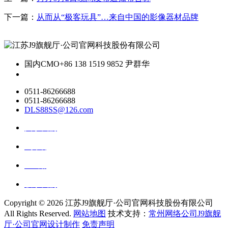
下一篇：
从而从“极客玩具”…来自中国的影像器材品牌
国内CMO
+86 138 1519 9852 尹群华
0511-86266688
0511-86266688
DLS88SS@126.com
关于我们
ai资讯
ai应用
联系我们
Copyright ©
2026 江苏J9旗舰厅·公司官网科技股份有限公司
All Rights Reserved.
网站地图
技术支持：
常州网络公司J9旗舰
厅·公司官网设计制作
免责声明