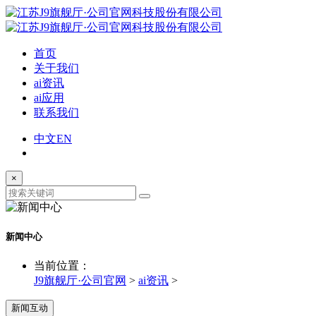
首页
关于我们
ai资讯
ai应用
联系我们
中文
EN
×
新闻中心
当前位置：
J9旗舰厅·公司官网
>
ai资讯
>
新闻互动