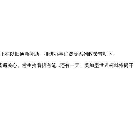
”，正在以旧换新补助、推进办事消费等系列政策带动下。
关心。考生拎着拆有笔...还有一天，美加墨世界杯就将揭开