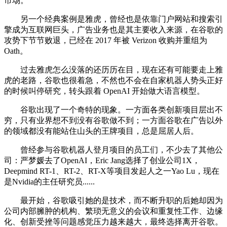
市场。
另一个经典案例是雅虎，曾经也是依靠门户网站和搜索引
擎成为互联网巨头，广告业务也是其主要收入来源，在谷歌的
攻势下节节败退，已经在 2017 年被 Verizon 收购并重组为
Oath。
过去雅虎怎么没落的还历历在目，现在还有可能要走上雅
虎的老路，谷歌也很着急，不然也不会在自家机器人势头正好
的时候叫停研究，转头跟着 OpenAI 开始做大语言模型。
谷歌出现了一个奇特的现象。一方面各类创新项目层出不
穷，只有业界想不到没有谷歌做不到；一方面谷歌在广告以外
的领域都没有能站住山头的王牌项目，总是屈居人后。
曾经参与谷歌机器人登月项目的员工们，不少去了其他公
司：严梦媛去了OpenAI，Eric Jang选择了创业公司1X，
Deepmind RT-1、RT-2、RT-X等项目发起人之一Yao Lu，现在
是Nvidia的主任研究员......
最开始，谷歌吸引她的是技术，而不断升职的后她却因为
公司内部臃肿的机构、繁琐无意义的会议和重复性工作、边缘
化、创新受挫等问题感觉压力越来越大，最终选择离开谷歌。