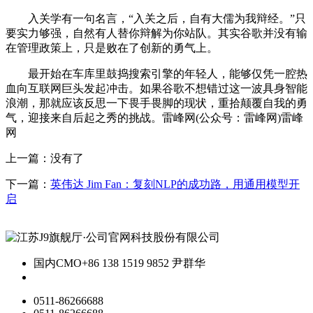
入关学有一句名言，“入关之后，自有大儒为我辩经。”只
要实力够强，自然有人替你辩解为你站队。其实谷歌并没有输
在管理政策上，只是败在了创新的勇气上。
最开始在车库里鼓捣搜索引擎的年轻人，能够仅凭一腔热
血向互联网巨头发起冲击。如果谷歌不想错过这一波具身智能
浪潮，那就应该反思一下畏手畏脚的现状，重拾颠覆自我的勇
气，迎接来自后起之秀的挑战。雷峰网(公众号：雷峰网)雷峰
网
上一篇：没有了
下一篇：
英伟达 Jim Fan：复刻NLP的成功路，用通用模型开
启
国内CMO
+86 138 1519 9852 尹群华
0511-86266688