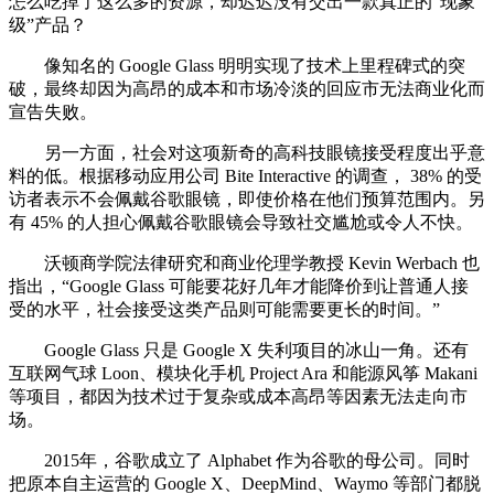
怎么吃掉了这么多的资源，却迟迟没有交出一款真正的“现象
级”产品？
像知名的 Google Glass 明明实现了技术上里程碑式的突
破，最终却因为高昂的成本和市场冷淡的回应市无法商业化而
宣告失败。
另一方面，社会对这项新奇的高科技眼镜接受程度出乎意
料的低。根据移动应用公司 Bite Interactive 的调查， 38% 的受
访者表示不会佩戴谷歌眼镜，即使价格在他们预算范围内。另
有 45% 的人担心佩戴谷歌眼镜会导致社交尴尬或令人不快。
沃顿商学院法律研究和商业伦理学教授 Kevin Werbach 也
指出，“Google Glass 可能要花好几年才能降价到让普通人接
受的水平，社会接受这类产品则可能需要更长的时间。”
Google Glass 只是 Google X 失利项目的冰山一角。还有
互联网气球 Loon、模块化手机 Project Ara 和能源风筝 Makani
等项目，都因为技术过于复杂或成本高昂等因素无法走向市
场。
2015年，谷歌成立了 Alphabet 作为谷歌的母公司。同时
把原本自主运营的 Google X、DeepMind、Waymo 等部门都脱