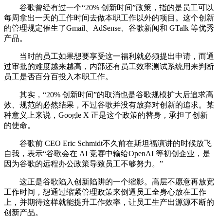
谷歌曾经有过一个“20% 创新时间”政策，指的是员工可以
每周拿出一天的工作时间去做本职工作以外的项目。这个创新
的管理规定催生了Gmail、AdSense、谷歌新闻和 GTalk 等优秀
产品。
当时的员工如果想要享受这一福利就必须提出申请，而通
过审批的难度越来越高，内部还有员工效率测试系统用来判断
员工是否百分百投入本职工作。
其实，“20% 创新时间”的取消也是谷歌规模扩大后追求高
效、规范的必然结果，不过谷歌并没有放弃对创新的追求。某
种意义上来说，Google X 正是这个政策的替身，承担了创新
的使命。
谷歌前 CEO Eric Schmidt不久前在斯坦福演讲的时候放飞
自我，表示“谷歌会在 AI 竞赛中输给OpenAI 等初创企业，是
因为谷歌的远程办公政策导致员工不够努力。”
这正是谷歌陷入创新陷阱的一个缩影。高层不愿意再放宽
工作时间，想通过缩紧管理政策来倒逼员工全身心放在工作
上，并期待这样就能提升工作效率，让员工生产出源源不断的
创新产品。