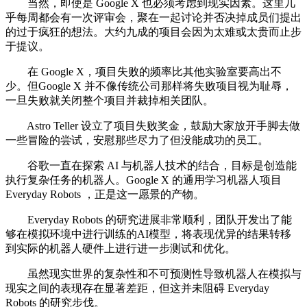
当然，即使是 Google X 也必须考虑到现实因素。这里几
乎每周都会有一次评审会，聚在一起讨论并否决掉成员们提出
的过于疯狂的想法。大约九成的项目会因为太难或太贵而止步
于提议。
在 Google X，项目失败的频率比其他实验室要高出不
少。但Google X 并不像传统公司那样将失败项目视为耻辱，
一旦失败就关闭整个项目并裁掉相关团队。
Astro Teller 设立了项目失败奖金，鼓励大家放开手脚去做
一些冒险的尝试，安慰那些尽力了但没能成功的员工。
谷歌一直在探索 AI 与机器人技术的结合，目标是创造能
执行复杂任务的机器人。Google X 的通用学习机器人项目
Everyday Robots ，正是这一愿景的产物。
Everyday Robots 的研究进展非常顺利，团队开发出了能
够在模拟环境中进行训练的AI模型，将表现优异的结果转移
到实际的机器人硬件上进行进一步测试和优化。
虽然现实世界的复杂性和不可预测性导致机器人在模拟与
现实之间的表现存在显著差距，但这并未阻碍 Everyday
Robots 的研究步伐。