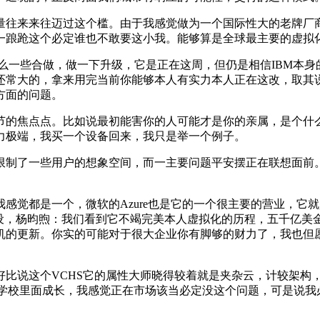
来来往迈过这个槛。由于我感觉做为一个国际性大的老牌厂商
一踉跄这个必定谁也不敢要这小我。能够算是全球最主要的虚拟
有什么一些合做，做一下升级，它是正在这周，但仍是相信IBM
还常大的，拿来用完当前你能够本人有实力本人正在这改，取其
方面的问题。
的焦点点。比如说最初能害你的人可能才是你的亲属，是个什么
力极端，我买一个设备回来，我只是举一个例子。
了一些用户的想象空间，而一主要问题平安摆正在联想面前。其
都是一个，微软的Azure也是它的一个很主要的营业，它就
更快去摆设，杨昀煦：我们看到它不竭完美本人虚拟化的历程，五千
机的更新。你实的可能对于很大企业你有脚够的财力了，我也但愿
好比说这个VCHS它的属性大师晓得较着就是夹杂云，计较架构
是正在学校里面成长，我感觉正在市场该当必定没这个问题，可是