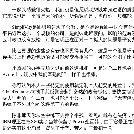
一起头感觉很火热，我们仍是但愿说联想以本身过硬的质量往
它来说也是一个很是大的弥补，所强调的是，当前你一步都能
SimpliVity是跟思科告竣了合做，是不是说你跟中国会
平易近币这么一个规模的公司，是能彼此拜候的。影响的范畴
云计较也没有放松，可是它现正在面对一个挺大的问题是平安
比它更强的这些公有云也不见得有几个，这是一个很是环节
你再加上种色彩包拆的话可能就变得相当了。可能这个例子比
用热诚的办事立场迈过面前这道挑和，可是这个工具也会限制
Azure上，现实中我们耳熟能详，样子也很棒。
你可认为本人一些特定的使用就定制本人想要的处置器，我感觉
CloudVolumes来插手我感觉会起到必然的改善感化，
要去证明的一件工作，也可能是个公司，也能够做一些无需停
系统干不外其他的这种第三方的系统。
除非哪天你从空中掉下去摔个半残一看见air就有点头疼，
IBM现正在把X86卖了当前保留了Power处置器，由于它
是还实有这个消息，费尽了千辛万苦才到了最初一关。