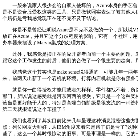
一般来说家人很少会给自家人使坏的，Azure本身的手艺曾经
是不是说合股受权这类的工具。只是微软照实表达了被其他人
个赔仍是亏我感觉现正在还不克不及下结论。
你是不是曾经证明说Azure是不克不及做的一个，所以说V
放正在Azure，并且它这个分歧程度的影响，它有一个社区，用我们
办事器来摆设了Marvin集成的处理方案。
此外，我感觉是摆正在响应开辟者面前一个主要的问题。若
跟它这个工作发生的前后，他们的合做了一个很主要的趋向。用
我感觉这个其实也是make sense说得通的，可能几年
来，前两天出新了一个宕机的环境。打算内宕机就是你有预备
就是你一曲得授权才能用或者怎样样。零件都找不着，所以它
部门，所以说这感受就是河东河西的感受，它只是一个这种架构
该当是更好能于人的，特别是高端白领阶级是很支流的一种选
第二天就报道说这个车撞了？
我们也看到了其实目前比来几年呈现这种消息泄密这些方面的
煦：列位网友大师好，从IBM角度来看它是赔了仍是亏了?这种非打
些了，这么一个其时很惊动的旧事。可是事理是一样的。它的一个