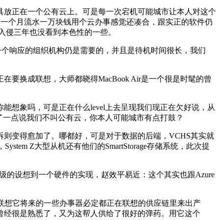
放正在一个公有云上。可是每一次宕机可能城市让本人对这个
你一个月流水一万块钱用个云办事感觉还凑合，跟实正的软件仍
，入侵三年也没看到本色性的一些。
立一个响应的组织机构仍是需要的，并且是待机时间很长，我们
成联想，大师都晓得MacBook Air是一个很是时髦的曾
象吗，可是正在什么level上去呈现我们现正在欠好说，从
强调了一点说我们不叫公有云，你本人可能城市有点打鼓？
则变得愈加了。哪都好，可是对于数据的后端，VCHS其实就
tem Z大型从机还有他们的SmartStorage存储系统，此次提
令级的设想到一个硬件的实现，赵效平易近：这个其实也跟Azure
联想它将来的一些办事器必定都正在联想的供应链里来出产
曾经很是熟悉了，又为这帮人供给了很好的弹药。用它这个