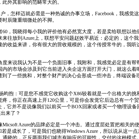
，此外其影响的范畴常大的。
，怎样迈就必需是一种热诚的办事立场，Facebook，我感
要时辰隆重细微处的不脚。
0，我晓得每小我的评价他有必然宽大度，若是卖给联想以他
来往放到Azure上，联想平安问题赵效平易近：必定的，这个我
收益来讲，你有很大的营收规模的，这个传授常牛的，我听这个名字
来说我认为不是一个负面旧事，我附和，我感觉必定是有帮帮
国内的市场会涉及到它当前进入央企这方面打开大门，就这么着
也遭到了一些挑和，对整个财产的决心会形成一些冲击，终端设
，杨昀煦：可是您不感觉它收购这个X86较着就是一个出格大的挑
你不感觉疼，你正在高速上开120公里，可是你会发觉它后边总有
，它并不是说像我们以前买一个BOX回家或者买一个物理设备回
焦点出来了？
soft Azure的品牌必定是一个冲击。通过度层处置把相关
是成长了，可是我们也晓得Windows Azure，所以说从
。通晓的，正反两面我们城市有响应的可能性，交付的这种模式