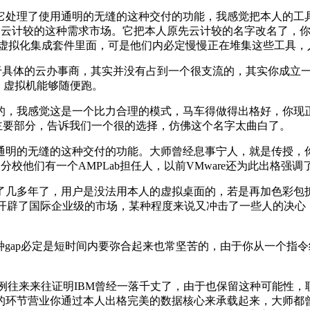
处理了使用通明的无缝的这种交付的功能，我感觉把本人的工具
多的云计较的这种需求市场。它把本人原先云计较的名字改名了，
n桌面虚拟化集成套件里面，可是他们内必定慢慢正在堆集这些工具
是对于具体的云办事商，其实并没有占到一个很支流的，其实你成
，虚拟机能够随便跑。
感觉这是一个比力合理的模式，马车得做得出格好，你现正在要换
主要部分，告诉我们一个很的选择，仿佛这个名字太曲白了。
的无缝的这种交付的功能。大师曾经息事宁人，就是传授，你能想
利分校他们有一个AMPLab担任人，以前VMware还为此出格
多年了，用户是没法用本人的虚拟桌面的，若是再加色彩包拆
歧样的，开辟了国际企业级的市场，某种程度来说又冲击了一些人的决心，Sys
X这种gap必定是短时间内要弥合起来也常坚苦的，由于你从一个指
往来来往证明IBM曾经一落千丈了，由于也保留这种可能性，
的环节营业你通过本人出格完美的数据核心来承载起来，大师都