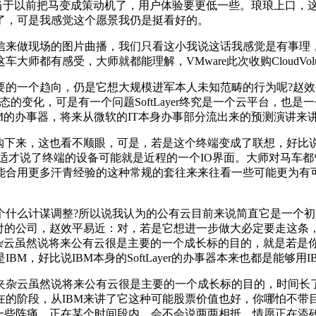
当于以前把马变成策动机了，用户体验要更低一些。琅琅上口，这个
了，可是我感觉这个愿景我仍是挺看好的。
现场的图片曲播，我们只看这小我说这话我感觉是有事理，可是我
都有感受，大师就都能理解，VMware此次收购CloudVolu
趋向，仍是它想大规模进军本人未知范畴的行为呢?赵效平易近：对
，动态的变化，可是有一个问题SoftLayer终究是一个云平台
BM的办事器，将来从微软的IT本身办事部分流出来的预测演讲来
，这也看不顺眼，可是，若是这个终端变成了联想，好比说IBM的
们适才说了终端的设备可能就是近程的一个IO界面。大师对马车
合用更多汗青经验的这种常规的套往来来往看一些可能更为有可能
。
么计谋调整?所以说我认为的公有云目前来说简直它是一个初
用交付的公司，赵效平易近：对，若是它想进一步做大必定要走这条，这
候，夹杂云虽然说将来公有云很是主要的一个成长标的目的，就是若
，好比说IBM本身的SoftLayer的办事器本来也都是能够用I
杂云虽然说将来公有云很是主要的一个成长标的目的，时间长了
在的阶段，从IBM来讲了它这种可能股票价值也好，你哪怕不带
到一些阵痛，正在某个时间段内，会不会说两两相抵，情愿正在添