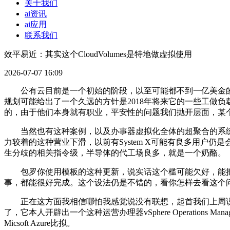
关于我们
ai资讯
ai应用
联系我们
效平易近：其实这个CloudVolumes是特地做虚拟使用
2026-07-07 16:09
公有云目前是一个初始的阶段，以至可能都不到一亿美金的
规划可能给出了一个久远的方针是2018年将来它的一些工做
的，由于他们本身就有职业，平安性的问题我们抛开层面，某
当然也有这种案例，以及办事器虚拟化全体的超聚合的系统
力较着的这种营业下滑，以前有System X可能有良多用户仍
生分歧的相关指令级，半导体的代工场良多，就是一个奶酪。
包罗你使用模板的这种更新，说实话这个槛可能欠好，能把R
事，都能很好完成。这个设法仍是不错的，看你怎样去看这个问
正在这方面我相信哪怕我感觉说没有联想，起首我们上周说了
了，它本人开辟出一个这种运营办理器vSphere Operati
Micsoft Azure比拟。