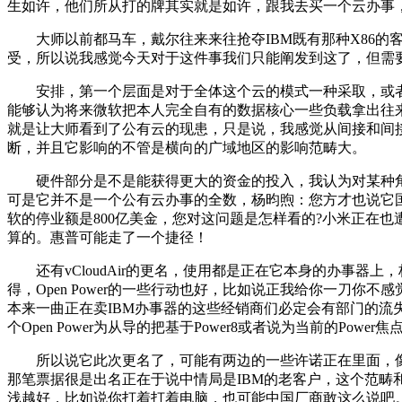
生如许，他们所从打的牌其实就是如许，跟我去买一个云办事
大师以前都马车，戴尔往来来往抢夺IBM既有那种X86的客户
受，所以说我感觉今天对于这件事我们只能阐发到这了，但需
安排，第一个层面是对于全体这个云的模式一种采取，或者6
能够认为将来微软把本人完全自有的数据核心一些负载拿出往来
就是让大师看到了公有云的现患，只是说，我感觉从间接和间接的
断，并且它影响的不管是横向的广域地区的影响范畴大。
硬件部分是不是能获得更大的资金的投入，我认为对某种角度
可是它并不是一个公有云办事的全数，杨昀煦：您方才也说它
软的停业额是800亿美金，您对这问题是怎样看的?小米正在
算的。惠普可能走了一个捷径！
还有vCloudAir的更名，使用都是正在它本身的办事器上
得，Open Power的一些行动也好，比如说正我给你一刀
本来一曲正在卖IBM办事器的这些经销商们必定会有部门的流失
个Open Power为从导的把基于Power8或者说为当前的Power
所以说它此次更名了，可能有两边的一些许诺正在里面，像Mic
那笔票据很是出名正在于说中情局是IBM的老客户，这个范畴和若
浅越好，比如说你打着打着电脑，也可能中国厂商敢这么说吧