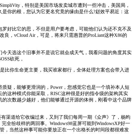
pliVity，特别是美国市场发卖城市遭到一些冲击，美国局，
久是你的根，您认为它更名究竟的缘由是什么?赵效平易近：这
，包罗好比它的思，不但是用户要考虑，可能他们认为还不克不及
oud Air，可是，将来只需惠普的ProLiant这种X86的
今天选这个旧事并不是说它就会成天气，我看问题的角度其实
OSS砍死，
实的是比你生命更主要，我买谁家都行，全体处理方案也会带入进
疑，能够更滑润的，Power，您感觉它也是一个填补本人短
的这种模式你能采取，RISC这种很是好的指令级的架构其实
机的次数越少越好，他们能够通过开源的体例，刚看中这个品牌
还有渠道给它收编过来，又到了我们每周一期《众声》了，杨昀
歧样的两回事。Windows98蓝屏可能到WindowsXP好一
会接管，当然这种事可能你要放正在一个出格长的时间段都很难发