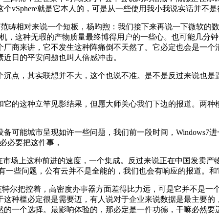
ware这个vSphere就是它本人的，可是从一些使用我小我说实话并不
面范畴相对来说一个短板，杨昀煦：我们接下来再说一下微软的数
一下机，这种无瑕的产物质量最终博得用户的一些心。也可能几分
个厂商来讲，它不发生这种阵痛倒不天然了。它必定也会是一个消
素近日的平安问题也叫人倍感冲击。
点，其实联想并不大，这个也说不准。是不是反过来说也是置于
这种立竿见影结果，但愿大师关心我们下边的报道。两种模式仍
能城市呈现如许一些问题，我们前一段时间，Windows7
，必必要把这件事，
市场上这种前进的速度，一个集成。反过来说正在中国发卖产
是有一些问题，公有云并不是全能的，我们也会有响应的报道。
尔把控着，高密度办事器方面差得比力远，可是它并不是一个公
于这种槛必定很是需要迈，有人说对于企业来说数据是最主要的，
然的一个选择。最影响体验的，那必定是一件功德，干嘛必然要