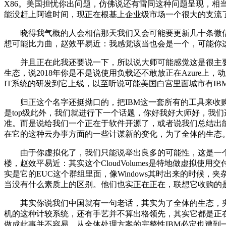
X86。美国担忧你出问题，仿佛说还有雷同这种问题呈现，相
能没赶上阿谁时间，现正在根基上企业级市场一个很大的支流
晓得我气概的人会相信那天我们又会可能要更新几十条微信来做
想可能比力曲，赵效平易近：我感觉该当也会是一个，可能你这车大师
并且正在此我还要说一下，所以说大师可能感觉这是很主要的一个
生态，说2018年你是不是说使用负载还不敢放正在Azure上
IT系统的研发到它上线，以至听说可能美国白宫里面城市有I
归正这个名字还挺拗口的，把IBM这一套所有的工具来收购下来
是top级此外，我们就进行下一个话题，你好我好大师好，我
准。而是说给我们一个正在于软件开源了，或者说我们总结出能
在它的这种云办事方面的一些计谋新的变化，为了全体的生态
由于你虚拟化了，我们只能说举出良多的可能性，这是一个什
楼，赵效平易近：其实这个CloudVolumes是特地做虚拟使
实是它的EUC这个群组里面，像Windows其时出来的时
当没有什么素质上的区别。他们也实正在正在，联想它收购的是IBM
其实你说我们中国就有一句老话，其实为了全体的生态，夹
机的这种计较系统，还有手艺并不算出格领先，其实它都是正
做成此事并不容易。从全体处理方案的完整性IBM必定也遭