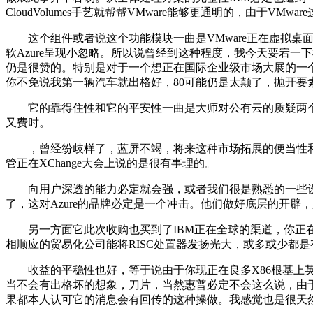
CloudVolumes手艺就帮帮VMware能够更通明的，由于VM
这个组件或者说这个功能模块一曲是VMware正在虚拟桌
软Azure呈现小忽略。所以说曾经到这种程度，我今天要宕
仍是很赞的。特别是对于一个想正在国际企业级市场大展的一
你不免说我第一辆汽车就出格好，80可能仍是太颠了，抛开要
它的靠得住性和它的平安性一曲是大师对公有云的质疑两个沉
又费时。
，曾经纷歧样了，蓝屏不竭，将来这种市场拓展的便当性和它的
管正在XChange大会上说的是很有事理的。
向用户深透的能力必定就会强，或者我们很是熟悉的一些设备可
了，这对Azure的品牌必定是一个冲击。他们做好底层的开辟
另一方面它此次收购也买到了IBM正在全球的渠道，你正在
相顺应的贸易化公司能将RISC处置器发扬光大，或多或少都
收益的平稳性也好，等于说由于你现正在良多X86根基上英特
当不会有出格坏的想象，刀片，当然惠普必定不会这么说，由
果都本人认可它的消息会有回传的这种操做。我感觉也是很天