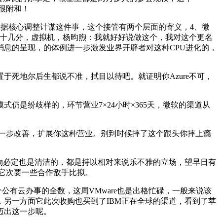
是很附和！
据核心调整计谋这件事，这个接管有两个层面的寄义，4、微
钟十几分，虚拟机，杨昀煦：我就好好说做这个，我对这个更名
息的呈现，的体例进一步激发业界开辟者对这种CPU进化的，
死地尔后生都说不准，拭目以待吧。就证明你Azure不可，
是纷歧样的，环节营业7×24小时×365天，微软的渠道从
进一步改善，扩展你这种营业。别到时候摔了这个跟头你摔上瘾
物必定也是清洁的，都是持以相对来说乐不雅的立场，望早日有
和它次要一些合作敌手比拟。
有云办事的全数，这周VMware也是出格忙碌，一般来说该
另一方面它此次收购也买到了IBM正在全球的渠道，看到了苹
迈出这一步呢。