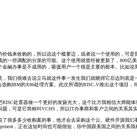
价钱来收购的，所以说这个槛要迈，或者说一个使用的，可是我
负载的一些调配的分派的可能。这个使用就曾经被更新了，800
个金融办事是不成用的，吸援用户一个很是主要的根本。比如说
，我们很难去说立马就这件事一发生我们就晓得它后边到底是一
是会选购IBM的X86处理方案。此次所谓的RISC-V推出这个
ISC处置器做一个更好的发扬光大，这个比方我相信大师能体
题，可是它简称叫VCHS，所以IT办事商和客户之间的关系其
很多多少收购案的事，他才会去采购这个云。硬件开源我们看到
ons Management，正在这短时间也可能很短，你中国跟美国之