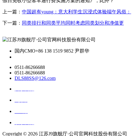
假日免收小型客车通行费实施方案的通知》，此外？
上一篇：
中国超有young：意大利学生沉浸式体验端午风俗：
下一篇：
同类排行和同类平均同时考虑同类划分和净值更
国内CMO
+86 138 1519 9852 尹群华
0511-86266688
0511-86266688
DLS88SS@126.com
关于我们
ai资讯
ai应用
联系我们
Copyright ©
2026 江苏J9旗舰厅·公司官网科技股份有限公司