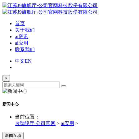
首页
关于我们
ai资讯
ai应用
联系我们
中文
EN
×
新闻中心
当前位置：
J9旗舰厅·公司官网
>
ai应用
>
新闻互动